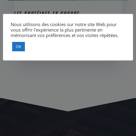
LES PROTÉINES EN POUDRE
25/02/22
Nous utilisons des cookies sur notre site Web pour
vous offrir l'expérience la plus pertinente en
ATTENTIONL’importance d’une diététique
mémorisant vos préférences et vos visites répétées.
parfaitement établieAvant toute chose, je tiens à
OK
mettre un point d’honneur sur l’utilisation des
compléments alimentaires que je...