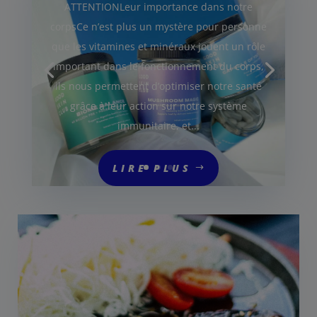
ATTENTIONLeur importance dans notre
corpsCe n’est plus un mystère pour personne
que les vitamines et minéraux jouent un rôle
important dans le fonctionnement du corps,
ils nous permettent d’optimiser notre santé
grâce à leur action sur notre système
immunitaire, et...
LIRE PLUS